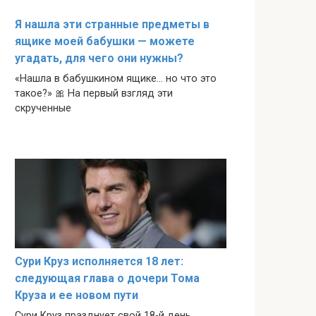
Я нашла эти странные предметы в
ящике моей бабушки — можете
угадать, для чего они нужны?
«Нашла в бабушкином ящике… но что это
такое?» 🎀 На первый взгляд эти
скрученные
Сури Круз исполняется 18 лет:
следующая глава о дочери Тома
Круза и ее новом пути
Сури Круз празднует свой 18-й день