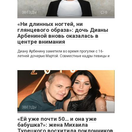
ЗВЕЗДЫ
0
«Ни длинных ногтей, ни
глянцевого образа»: дочь Дианы
Арбениной вновь оказалась в
центре внимания
Диану Арбенину заметили во время прогулки с 16-
летней дочерью Мартой. Совместные кадры певицы и
ЗВЕЗДЫ
0
«Ей уже почти 50… и она уже
бабушка?»: жена Михаила
Турецкого восхитила поклонников