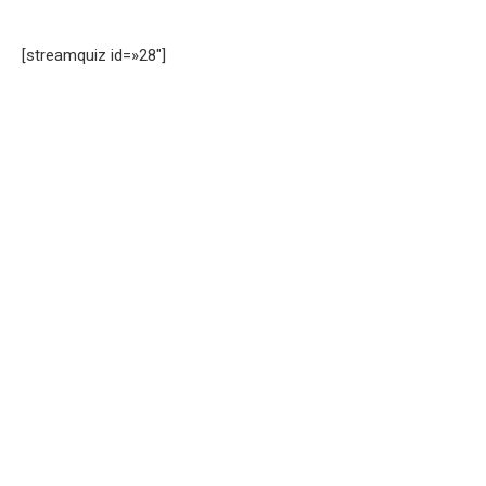
[streamquiz id=»28″]