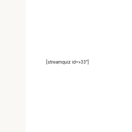
[streamquiz id=»33″]