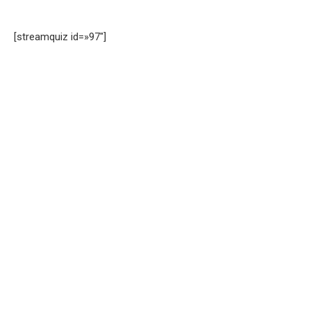
[streamquiz id=»97″]