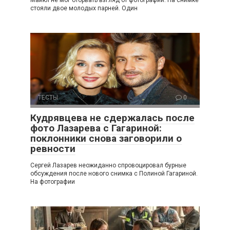
Майкл не мог оторвать взгляд от фотографии. На снимке
стояли двое молодых парней. Один
ТЕСТЫ
0
Кудрявцева не сдержалась после
фото Лазарева с Гагариной:
поклонники снова заговорили о
ревности
Сергей Лазарев неожиданно спровоцировал бурные
обсуждения после нового снимка с Полиной Гагариной.
На фотографии