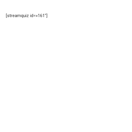
[streamquiz id=»161″]