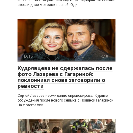
Майкл не мог оторвать взгляд от фотографии. На снимке
стояли двое молодых парней. Один
ТЕСТЫ
0
Кудрявцева не сдержалась после
фото Лазарева с Гагариной:
поклонники снова заговорили о
ревности
Сергей Лазарев неожиданно спровоцировал бурные
обсуждения после нового снимка с Полиной Гагариной.
На фотографии