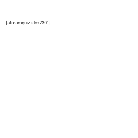
[streamquiz id=»230″]