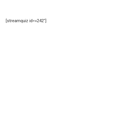
[streamquiz id=»242″]