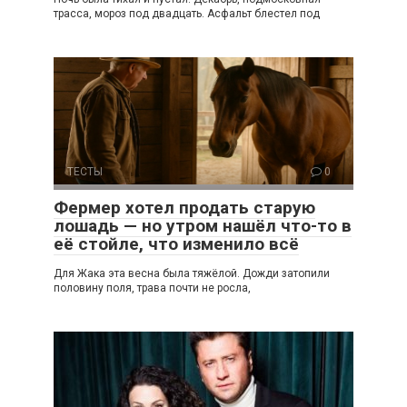
трасса, мороз под двадцать. Асфальт блестел под
ТЕСТЫ
0
Фермер хотел продать старую
лошадь — но утром нашёл что-то в
её стойле, что изменило всё
Для Жака эта весна была тяжёлой. Дожди затопили
половину поля, трава почти не росла,