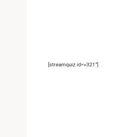
[streamquiz id=»321″]