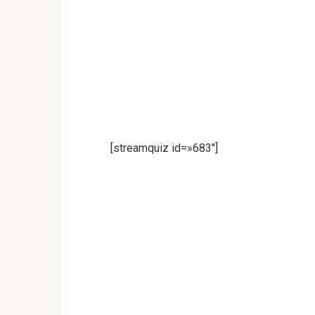
[streamquiz id=»683″]