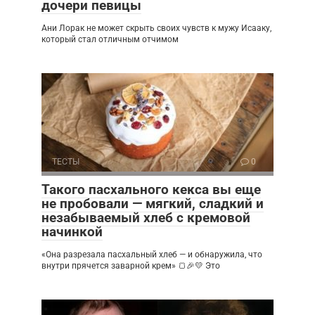
дочери певицы
Ани Лорак не может скрыть своих чувств к мужу Исааку,
который стал отличным отчимом
ТЕСТЫ
0
Такого пасхального кекса вы еще
не пробовали — мягкий, сладкий и
незабываемый хлеб с кремовой
начинкой
«Она разрезала пасхальный хлеб — и обнаружила, что
внутри прячется заварной крем» 🍞🎉💛 Это