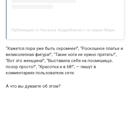
Публикация от Наталья Андрейченко | та самая Мэри Поппинс (@natalya_andreychenko)
“Кажется пора уже быть скромнее!”, “Роскошное платье и
великолепная фигура!”, “Такие ноги не нужно прятать!”,
“Вот это женщина!”, “Выставила себя на посмешище,
позор просто!”, “Красотка и в 68!”, — пишут в
комментариях пользователи сети.
А что вы думаете об этом?