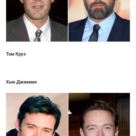
Том Круз
Хью Джекман