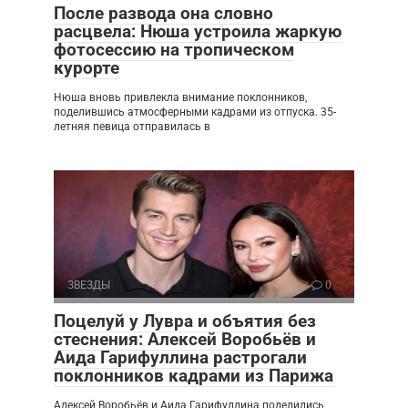
После развода она словно
расцвела: Нюша устроила жаркую
фотосессию на тропическом
курорте
Нюша вновь привлекла внимание поклонников,
поделившись атмосферными кадрами из отпуска. 35-
летняя певица отправилась в
ЗВЕЗДЫ
0
Поцелуй у Лувра и объятия без
стеснения: Алексей Воробьёв и
Аида Гарифуллина растрогали
поклонников кадрами из Парижа
Алексей Воробьёв и Аида Гарифуллина поделились