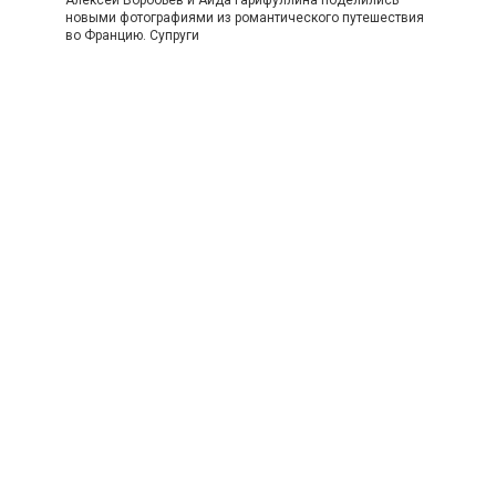
Алексей Воробьёв и Аида Гарифуллина поделились
новыми фотографиями из романтического путешествия
во Францию. Супруги