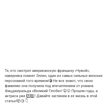
Те, кто смотрел американскую франшизу «Чужой»,
наверняка помнят Эллен, один из самых сильных женских
персонажей того времени!🎬 Не все знают, что свою
фамилию она получила под впечатлением от романа
Фицджеральда
«
Великий Гэтсби»! 🤫😮 Прошли годы, а
актриса уже 7️⃣5️⃣! Давайте заглянем в ее жизнь в этой
статье!🤯🧐 👇