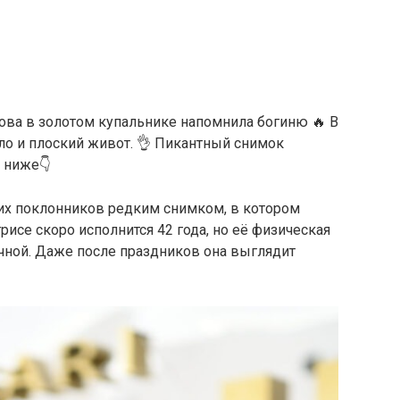
кова в золотом купальнике напомнила богиню 🔥 В
ело и плоский живот. 👌 Пикантный снимок
е ниже👇
их поклонников редким снимком, в котором
исе скоро исполнится 42 года, но её физическая
чной. Даже после праздников она выглядит