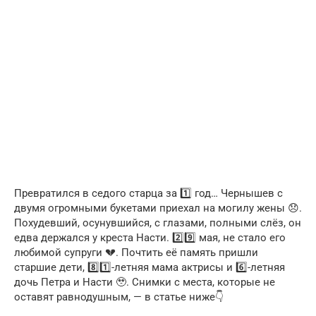
Превратился в седого старца за 1️⃣ год… Чернышев с
двумя огромными букетами приехал на могилу жены 😞.
Похудевший, осунувшийся, с глазами, полными слёз, он
едва держался у креста Насти. 2️⃣9️⃣ мая, не стало его
любимой супруги 💔. Почтить её память пришли
старшие дети, 8️⃣1️⃣-летняя мама актрисы и 6️⃣-летняя
дочь Петра и Насти 🥹. Снимки с места, которые не
оставят равнодушным, — в статье ниже👇