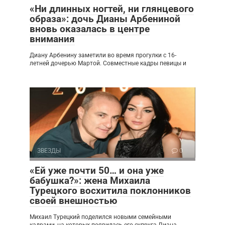
«Ни длинных ногтей, ни глянцевого
образа»: дочь Дианы Арбениной
вновь оказалась в центре
внимания
Диану Арбенину заметили во время прогулки с 16-
летней дочерью Мартой. Совместные кадры певицы и
ЗВЕЗДЫ
0
«Ей уже почти 50… и она уже
бабушка?»: жена Михаила
Турецкого восхитила поклонников
своей внешностью
Михаил Турецкий поделился новыми семейными
кадрами, на которых появилась его супруга Лиана