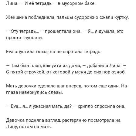
Лина. — И её тетрадь — в мусорном баке.
Женщина побледнела, пальцы судорожно сжали куртку.
— Эту тетрадь… — прошептала она. — Я… я думала, это
просто глупости.
Eva опустила глаза, но не спрятала тетрадь.
— Там был план, как уйти из дома, — добавила Лина. —
С пятой строчкой, от которой у меня до сих пор озноб.
Мать девочки сделала шаг вперед, потом еще один. На
глаза навернулись слезы.
— Eva… я… я ужасная мать, да? — хрипло спросила она.
Девочка подняла взгляд, растерянно посмотрела на
Лину, потом на мать.