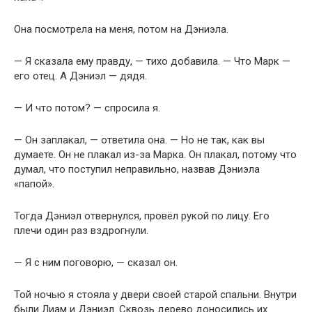
Она посмотрела на меня, потом на Дэниэла.
— Я сказала ему правду, — тихо добавила. — Что Марк —
его отец. А Дэниэл — дядя.
— И что потом? — спросила я.
— Он заплакал, — ответила она. — Но не так, как вы
думаете. Он не плакал из-за Марка. Он плакал, потому что
думал, что поступил неправильно, назвав Дэниэла
«папой».
Тогда Дэниэл отвернулся, провёл рукой по лицу. Его
плечи один раз вздрогнули.
— Я с ним поговорю, — сказал он.
Той ночью я стояла у двери своей старой спальни. Внутри
были Лиам и Дэниэл. Сквозь дерево доносились их