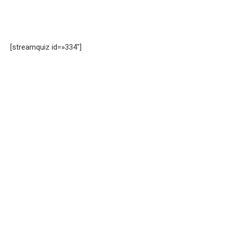
[streamquiz id=»334″]