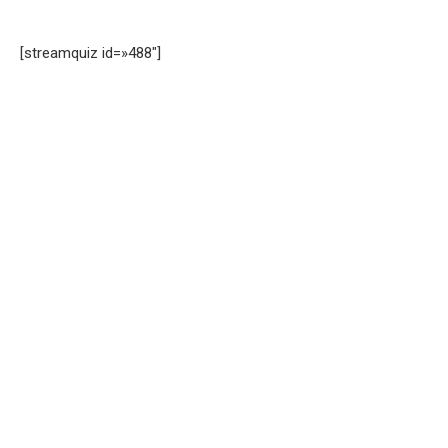
[streamquiz id=»488″]