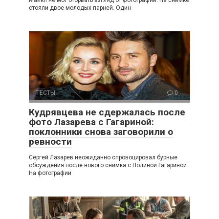
Майкл не мог оторвать взгляд от фотографии. На снимке
стояли двое молодых парней. Один
ТЕСТЫ
0
Кудрявцева не сдержалась после
фото Лазарева с Гагариной:
поклонники снова заговорили о
ревности
Сергей Лазарев неожиданно спровоцировал бурные
обсуждения после нового снимка с Полиной Гагариной.
На фотографии