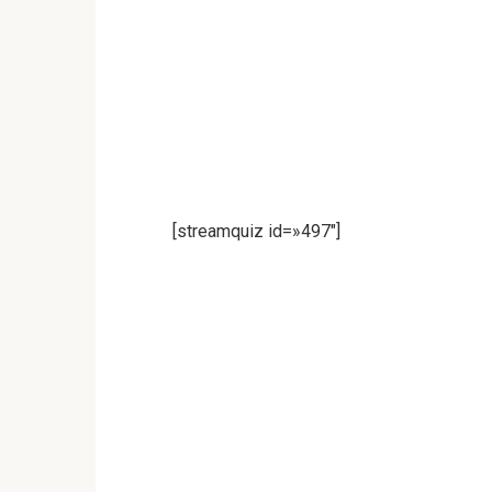
[streamquiz id=»497″]