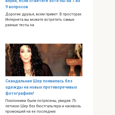
внуки, если ответите хотя бы на 7 из
9 вопросов
Дорогие друзья, всем привет. В просторах
Интернета вы можете встретить самые
разные тесты на
Скандальная Шер появилась без
одежды на новых противоречивых
фотографиях!
Поклонники были потрясены, увидев 75-
летнюю Шер без бюстгальтера и насквозь
промокшей на ее последних