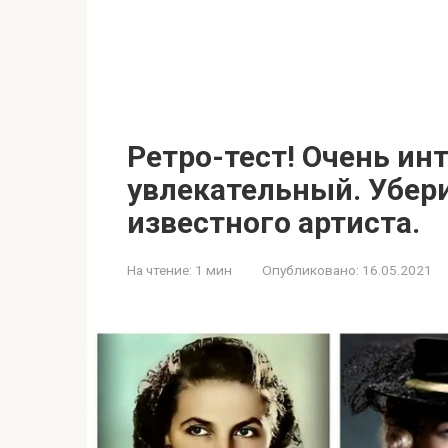
Ретро-тест! Очень ин
увлекательный. Убер
известного артиста.
На чтение:
1 мин
Опубликовано:
16.05.2021