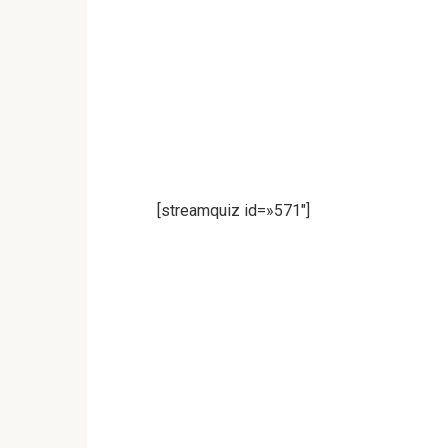
[streamquiz id=»571″]