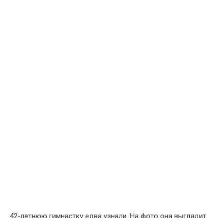
42-летнюю гимнастку едва узнали. На фото она выглядит