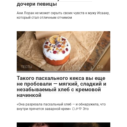
дочери певицы
Ани Лорак не может скрыть своих чувств к мужу Исааку,
который стал отличным отчимом
ТЕСТЫ
0
Такого пасхального кекса вы еще
не пробовали — мягкий, сладкий и
незабываемый хлеб с кремовой
начинкой
«Она разрезала пасхальный хлеб — и обнаружила, что
внутри прячется заварной крем» 🍞🎉💛 Это