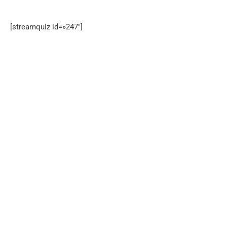
[streamquiz id=»247″]