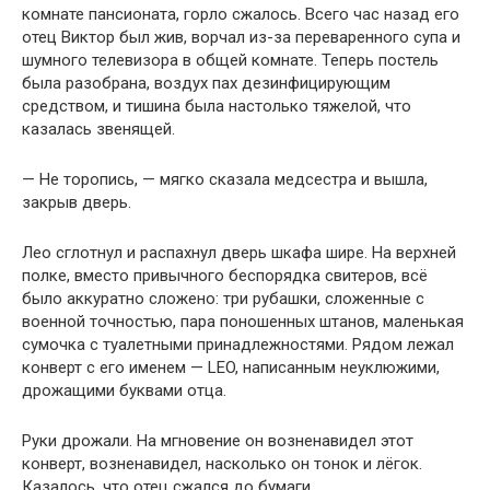
комнате пансионата, горло сжалось. Всего час назад его
отец Виктор был жив, ворчал из-за переваренного супа и
шумного телевизора в общей комнате. Теперь постель
была разобрана, воздух пах дезинфицирующим
средством, и тишина была настолько тяжелой, что
казалась звенящей.
— Не торопись, — мягко сказала медсестра и вышла,
закрыв дверь.
Лео сглотнул и распахнул дверь шкафа шире. На верхней
полке, вместо привычного беспорядка свитеров, всё
было аккуратно сложено: три рубашки, сложенные с
военной точностью, пара поношенных штанов, маленькая
сумочка с туалетными принадлежностями. Рядом лежал
конверт с его именем — LEO, написанным неуклюжими,
дрожащими буквами отца.
Руки дрожали. На мгновение он возненавидел этот
конверт, возненавидел, насколько он тонок и лёгок.
Казалось, что отец сжался до бумаги.