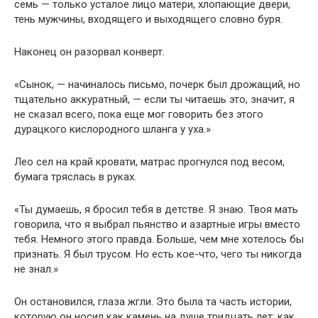
семь — только усталое лицо матери, хлопающие двери,
тень мужчины, входящего и выходящего словно буря.
Наконец он разорвал конверт.
«Сынок, — начиналось письмо, почерк был дрожащий, но
тщательно аккуратный, — если ты читаешь это, значит, я
не сказал всего, пока еще мог говорить без этого
дурацкого кислородного шланга у уха.»
Лео сел на край кровати, матрас прогнулся под весом,
бумага тряслась в руках.
«Ты думаешь, я бросил тебя в детстве. Я знаю. Твоя мать
говорила, что я выбрал пьянство и азартные игры вместо
тебя. Немного этого правда. Больше, чем мне хотелось бы
признать. Я был трусом. Но есть кое-что, чего ты никогда
не знал.»
Он остановился, глаза жгли. Это была та часть истории,
которую он носил как камень на душе тридцать лет: как