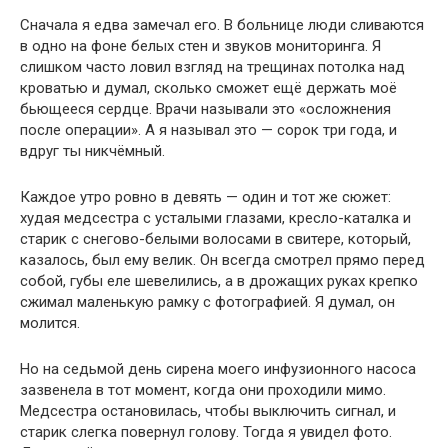
Сначала я едва замечал его. В больнице люди сливаются
в одно на фоне белых стен и звуков мониторинга. Я
слишком часто ловил взгляд на трещинах потолка над
кроватью и думал, сколько сможет ещё держать моё
бьющееся сердце. Врачи называли это «осложнения
после операции». А я называл это — сорок три года, и
вдруг ты никчёмный.
Каждое утро ровно в девять — один и тот же сюжет:
худая медсестра с усталыми глазами, кресло-каталка и
старик с снегово-белыми волосами в свитере, который,
казалось, был ему велик. Он всегда смотрел прямо перед
собой, губы еле шевелились, а в дрожащих руках крепко
сжимал маленькую рамку с фотографией. Я думал, он
молится.
Но на седьмой день сирена моего инфузионного насоса
зазвенела в тот момент, когда они проходили мимо.
Медсестра остановилась, чтобы выключить сигнал, и
старик слегка повернул голову. Тогда я увидел фото.