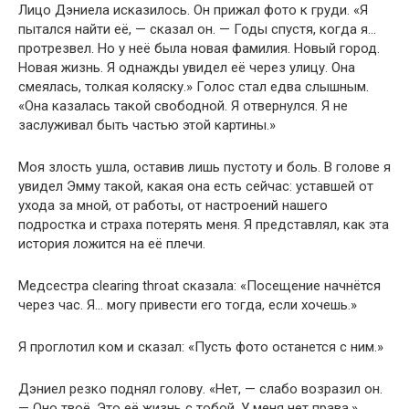
Лицо Дэниела исказилось. Он прижал фото к груди. «Я
пытался найти её, — сказал он. — Годы спустя, когда я…
протрезвел. Но у неё была новая фамилия. Новый город.
Новая жизнь. Я однажды увидел её через улицу. Она
смеялась, толкая коляску.» Голос стал едва слышным.
«Она казалась такой свободной. Я отвернулся. Я не
заслуживал быть частью этой картины.»
Моя злость ушла, оставив лишь пустоту и боль. В голове я
увидел Эмму такой, какая она есть сейчас: уставшей от
ухода за мной, от работы, от настроений нашего
подростка и страха потерять меня. Я представлял, как эта
история ложится на её плечи.
Медсестра clearing throat сказала: «Посещение начнётся
через час. Я… могу привести его тогда, если хочешь.»
Я проглотил ком и сказал: «Пусть фото останется с ним.»
Дэниел резко поднял голову. «Нет, — слабо возразил он.
— Оно твоё. Это её жизнь с тобой. У меня нет права.»