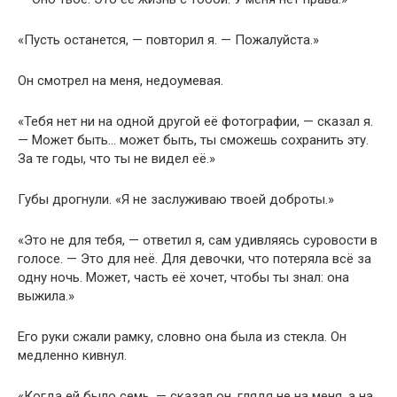
«Пусть останется, — повторил я. — Пожалуйста.»
Он смотрел на меня, недоумевая.
«Тебя нет ни на одной другой её фотографии, — сказал я.
— Может быть… может быть, ты сможешь сохранить эту.
За те годы, что ты не видел её.»
Губы дрогнули. «Я не заслуживаю твоей доброты.»
«Это не для тебя, — ответил я, сам удивляясь суровости в
голосе. — Это для неё. Для девочки, что потеряла всё за
одну ночь. Может, часть её хочет, чтобы ты знал: она
выжила.»
Его руки сжали рамку, словно она была из стекла. Он
медленно кивнул.
«Когда ей было семь, — сказал он, глядя не на меня, а на